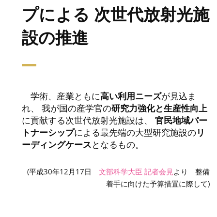
プによる 次世代放射光施
設の推進
学術、産業ともに
高い利用ニーズ
が見込ま
れ、 我が国の産学官の
研究力強化と生産性向上
に貢献する次世代放射光施設は、
官民地域パー
トナーシップ
による最先端の大型研究施設の
リ
ーディングケース
となるもの。
(平成30年12月17日
文部科学大臣 記者会見
より 整備
着手に向けた予算措置に際して)