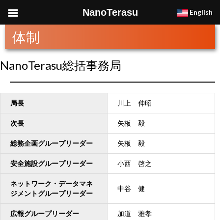
NanoTerasu
English
体制
NanoTerasu総括事務局
局長
川上 伸昭
次長
矢板 毅
総務企画グループリーダー
矢板 毅
安全施設グループリーダー
小西 啓之
ネットワーク・データマネ
中谷 健
ジメントグループリーダー
広報グループリーダー
加道 雅孝