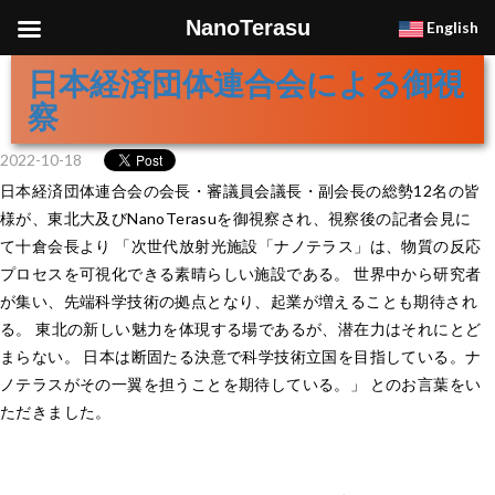
NanoTerasu
English
日本経済団体連合会による御視
察
2022-10-18
日本経済団体連合会の会長・審議員会議長・副会長の総勢12名の皆
様が、東北大及びNanoTerasuを御視察され、視察後の記者会見に
て十倉会長より 「次世代放射光施設「ナノテラス」は、物質の反応
プロセスを可視化できる素晴らしい施設である。 世界中から研究者
が集い、先端科学技術の拠点となり、起業が増えることも期待され
る。 東北の新しい魅力を体現する場であるが、潜在力はそれにとど
まらない。 日本は断固たる決意で科学技術立国を目指している。ナ
ノテラスがその一翼を担うことを期待している。」 とのお言葉をい
ただきました。