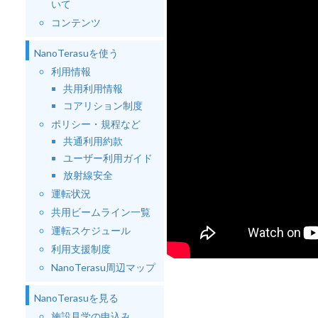
いて
コンテンツ
NanoTerasuを使う
利用情報
共用利用情報
コアリション制度
ポリシー・規程など
共通利用約款
ユーザー利用ガイド
放射線安全
運転状況
共用ビームライン一覧
運転スケジュール
利用支援制度
NanoTerasu周辺マップ
NanoTerasuを見る
施設見学の申込み