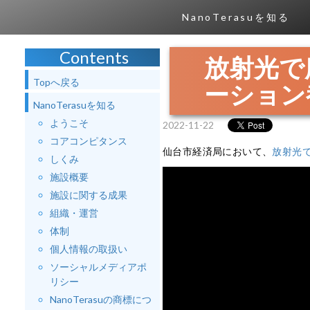
NanoTerasuを知る
Contents
放射光で
Topへ戻る
ーション
NanoTerasuを知る
ようこそ
2022-11-22
コアコンピタンス
仙台市経済局において、
放射光
しくみ
施設概要
施設に関する成果
組織・運営
体制
個人情報の取扱い
ソーシャルメディアポ
リシー
NanoTerasuの商標につ