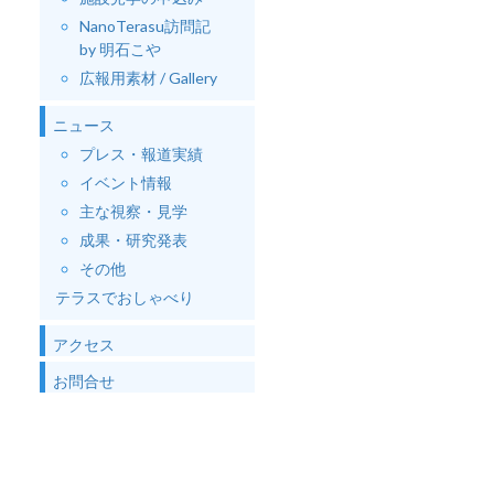
NanoTerasu訪問記
by 明石こや
広報用素材 / Gallery
ニュース
プレス・報道実績
イベント情報
主な視察・見学
成果・研究発表
その他
テラスでおしゃべり
アクセス
お問合せ