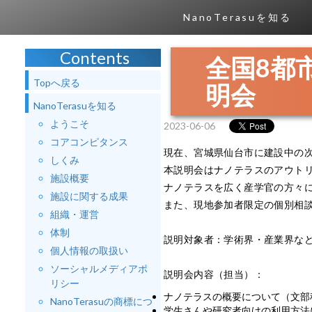
NanoTerasuを知る
Contents
全国8都
Topへ戻る
明会
NanoTerasuを知る
ようこそ
2023-06-06
コアコンピタンス
現在、宮城県仙台市に建設中の
しくみ
本説明会はナノテラスのアウトリ
施設概要
ナノテラスを広く産学官の方々
施設に関する成果
また、現地参加者限定の個別相
組織・運営
体制
説明対象者：学術界・産業界な
個人情報の取扱い
ソーシャルメディアポ
説明会内容（担当）：
リシー
ナノテラスの概要について（文部
NanoTerasuの商標につ
学生さんや研究者向けの利用方法