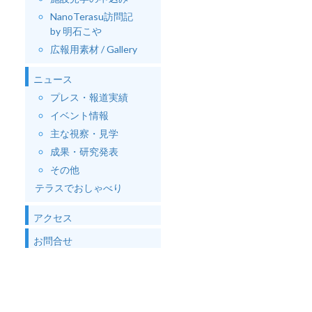
NanoTerasu訪問記
by 明石こや
広報用素材 / Gallery
ニュース
プレス・報道実績
イベント情報
主な視察・見学
成果・研究発表
その他
テラスでおしゃべり
アクセス
お問合せ