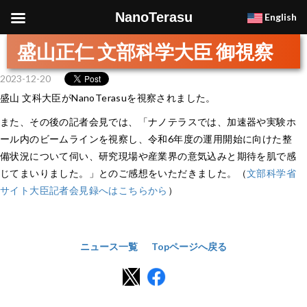
NanoTerasu
English
盛山正仁 文部科学大臣 御視察
2023-12-20
盛山 文科大臣がNanoTerasuを視察されました。
また、その後の記者会見では、「ナノテラスでは、加速器や実験ホ
ール内のビームラインを視察し、令和6年度の運用開始に向けた整
備状況について伺い、研究現場や産業界の意気込みと期待を肌で感
じてまいりました。」とのご感想をいただきました。（
文部科学省
サイト大臣記者会見録へはこちらから
）
ニュース一覧
Topページへ戻る