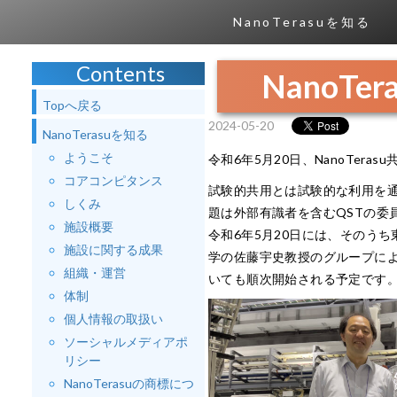
NanoTerasuを知る
Contents
NanoT
Topへ戻る
2024-05-20
NanoTerasuを知る
ようこそ
令和6年5月20日、NanoTer
コアコンピタンス
試験的共用とは試験的な利用を
しくみ
題は外部有識者を含むQSTの委
施設概要
令和6年5月20日には、そのう
施設に関する成果
学の佐藤宇史教授のグループに
組織・運営
いても順次開始される予定です
体制
個人情報の取扱い
ソーシャルメディアポ
リシー
NanoTerasuの商標につ