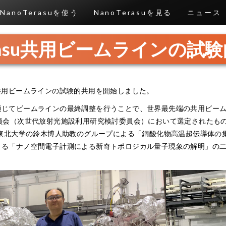
NanoTerasuを使う
NanoTerasuを見る
ニュース
erasu共用ビームラインの
asu共用ビームラインの試験的共用を開始しました。
通じてビームラインの最終調整を行うことで、世界最先端の共用ビー
員会（次世代放射光施設利用研究検討委員会）において選定されたもの
ち東北大学の鈴木博人助教のグループによる「銅酸化物高温超伝導体の
よる「ナノ空間電子計測による新奇トポロジカル量子現象の解明」の
。