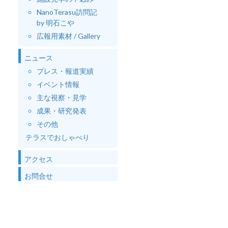
NanoTerasu訪問記
by 明石こや
広報用素材 / Gallery
ニュース
プレス・報道実績
イベント情報
主な視察・見学
成果・研究発表
その他
テラスでおしゃべり
アクセス
お問合せ