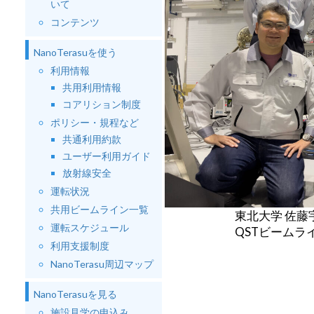
いて
コンテンツ
NanoTerasuを使う
利用情報
共用利用情報
コアリション制度
ポリシー・規程など
共通利用約款
ユーザー利用ガイド
放射線安全
運転状況
共用ビームライン一覧
東北大学 佐
運転スケジュール
QSTビームラ
利用支援制度
NanoTerasu周辺マップ
NanoTerasuを見る
施設見学の申込み