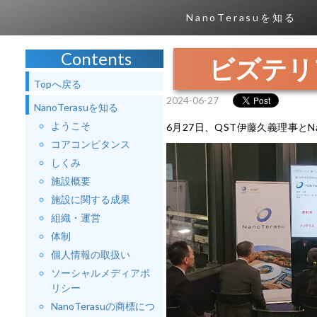
NanoTerasuを知る
Contents
ビズテリ
Topへ戻る
2024-06-27
NanoTerasuを知る
ようこそ
6月27日、QST伊藤久義理事とN
コアコンピタンス
しくみ
施設概要
施設に関する成果
組織・運営
体制
個人情報の取扱い
ソーシャルメディアポ
リシー
NanoTerasuの商標につ