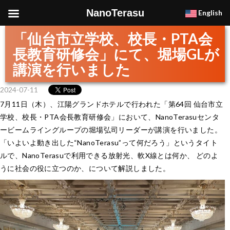
NanoTerasu
English
「仙台市立学校、校長・PTA会
長教育研修会」にて、堀場GLが
講演を行いました
2024-07-11
7月11日（木）、江陽グランドホテルで行われた「第64回 仙台市立
学校、校長・PTA会長教育研修会」において、NanoTerasuセンタ
ービームライングループの堀場弘司リーダーが講演を行いました。
「いよいよ動き出した“NanoTerasu”って何だろう」というタイト
ルで、NanoTerasuで利用できる放射光、軟X線とは何か、 どのよ
うに社会の役に立つのか、について解説しました。