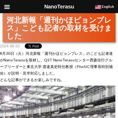
NanoTerasu
English
河北新報「週刊かほピョンプレ
ス」こども記者の取材を受けま
した
2024-08-20
8月20日（火）河北新報「週刊かほピョンプレス」のこども記者達
がNanoTerasuを取材し、QST NanoTerasuセンター西森信行グル
ープリーダーと東北大学 渡邉真史特任教授（PhoSIC理事長特別補
佐）が説明・見学対応しました。
どんな記事ができるか楽しみですね。