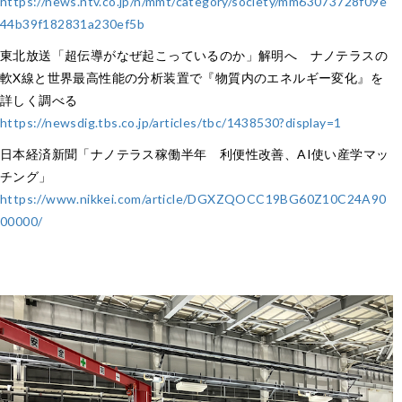
https://news.ntv.co.jp/n/mmt/category/society/mm63073728f09e
44b39f182831a230ef5b
東北放送「超伝導がなぜ起こっているのか」解明へ ナノテラスの
軟X線と世界最高性能の分析装置で『物質内のエネルギー変化』を
詳しく調べる
https://newsdig.tbs.co.jp/articles/tbc/1438530?display=1
日本経済新聞「ナノテラス稼働半年 利便性改善、AI使い産学マッ
チング」
https://www.nikkei.com/article/DGXZQOCC19BG60Z10C24A90
00000/