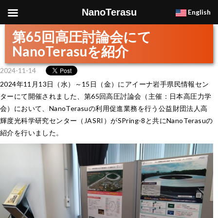
NanoTerasu
English
第65回高圧討論会にて
NanoTerasuを紹介
2024-11-14
2024年11月13日（水）～15日（金）にアイーナ岩手県民情報セン
ターにて開催されました、第65回高圧討論会（主催：日本高圧力学
会）において、NanoTerasuの利用促進業務を行う公益財団法人高
輝度光科学研究センター（JASRI）がSPring-8と共にNanoTerasuの
紹介を行いました。