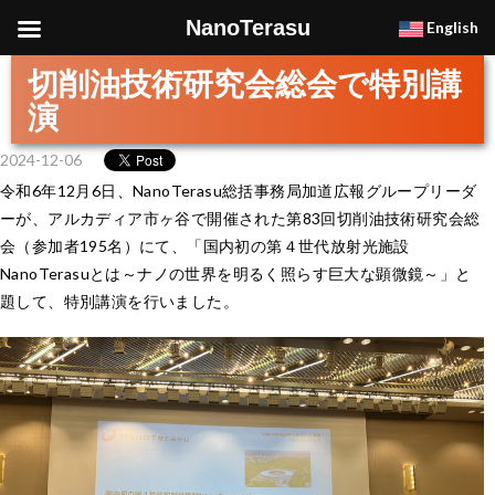
NanoTerasu
English
切削油技術研究会総会で特別講
演
2024-12-06
令和6年12月6日、NanoTerasu総括事務局加道広報グループリーダ
ーが、アルカディア市ヶ谷で開催された第83回切削油技術研究会総
会（参加者195名）にて、「国内初の第４世代放射光施設
NanoTerasuとは～ナノの世界を明るく照らす巨大な顕微鏡～」と
題して、特別講演を行いました。