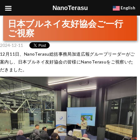
NanoTerasu
English
日本ブルネイ友好協会ご一行
ご視察
2024-12-11
12月11日、NanoTerasu総括事務局加道広報グループリーダーがご
案内し、日本ブルネイ友好協会の皆様にNanoTerasuをご視察いた
だきました。