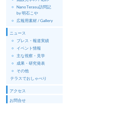
NanoTerasu訪問記
by 明石こや
広報用素材 / Gallery
ニュース
プレス・報道実績
イベント情報
主な視察・見学
成果・研究発表
その他
テラスでおしゃべり
アクセス
お問合せ