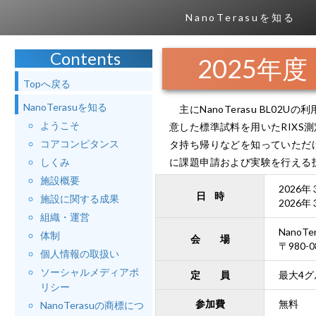
NanoTerasuを知る
Contents
2025年
Topへ戻る
NanoTerasuを知る
主にNanoTerasu BL0
ようこそ
意した標準試料を用いたRIX
コアコンピタンス
タ持ち帰りなどを知っていただ
しくみ
に課題申請および実験を行える
施設概要
2026年 
日 時
施設に関する成果
2026年 
組織・運営
NanoTe
体制
会 場
〒980
個人情報の取扱い
ソーシャルメディアポ
定 員
最大4グ
リシー
参加費
無料
NanoTerasuの商標につ