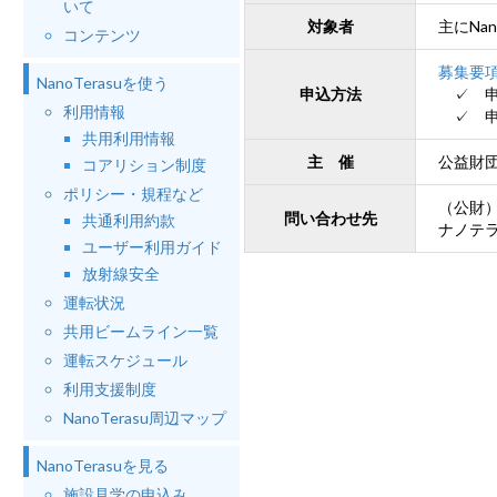
いて
対象者
主にNan
コンテンツ
募集要
NanoTerasuを使う
申込方法
✓ 申込
利用情報
✓ 申込
共用利用情報
主 催
公益財団
コアリション制度
ポリシー・規程など
（公財
問い合わせ先
共通利用約款
ナノテラス利
ユーザー利用ガイド
放射線安全
運転状況
共用ビームライン一覧
運転スケジュール
利用支援制度
NanoTerasu周辺マップ
NanoTerasuを見る
施設見学の申込み