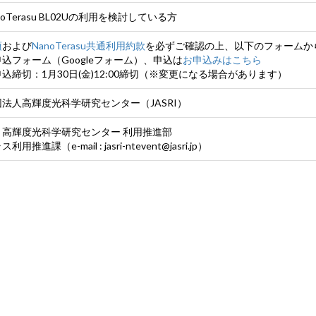
oTerasu BL02Uの利用を検討している方
項
および
NanoTerasu共通利用約款
を必ずご確認の上、以下のフォームか
フォーム（Googleフォーム）、申込は
お申込みはこちら
締切：1月30日(金)12:00締切（※変更になる場合があります）
法人高輝度光科学研究センター（JASRI）
）高輝度光科学研究センター 利用推進部
用推進課（e-mail : jasri-ntevent@jasri.jp）