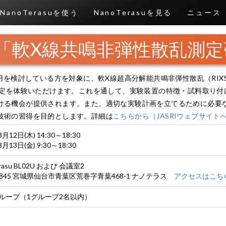
NanoTerasuを使う
NanoTerasuを見る
ニュース
度「軟X線共鳴非弾性散乱測
2Uの利用を検討している方を対象に、軟X線超高分解能共鳴非弾性散乱（RI
S測定を体験いただけます。これを通して、実験装置の特徴・試料取り
ける機会が提供されます。また、適切な実験計画を立てるために必要な
技術の習得を目的とします。詳細は
こちらから（JASRIウェブサイト
3月12日(木) 14:30～18:30
3月13日(金) 9:30～18:30
rasu BL02U および 会議室2
-0845 宮城県仙台市青葉区荒巻字青葉468-1 ナノテラス
アクセスはこち
ループ（1グループ2名以内）