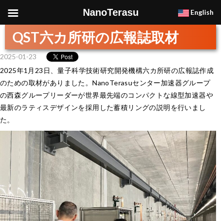
NanoTerasu
English
QST六カ所研の広報誌取材
2025-01-23
2025年1月23日、量子科学技術研究開発機構六カ所研の広報誌作成
のための取材がありました。NanoTerasuセンター加速器グループ
の西森グループリーダーが世界最先端のコンパクトな線型加速器や
最新のラティスデザインを採用した蓄積リングの説明を行いまし
た。