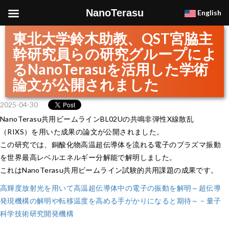
NanoTerasu
English
東北大学鈴木助教、QST宮脇主
幹研究員らの研究グループによ
るNanoTerasuを活用した学術
論文が公開されました
2025-04-30
NanoTerasu共用ビームラインBL02Uの共鳴非弾性X線散乱
（RIXS）を用いた成果の論文が公開されました。
この研究では、銅酸化物高温超伝導体を流れる電子のプラズマ振動
を世界最高レベルエネルギー分解能で解明しました。
これはNanoTerasu共用ビームライン試験的共用課題の成果です。
高輝度放射光を用いて高温超伝導体中の電子の振動を解明～超伝導
発現機構の解明や転移温度を高める手がかりになると期待～ – 量子
科学技術研究開発機構