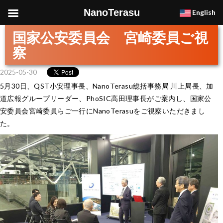
NanoTerasu
English
国家公安委員会 宮崎委員ご視
察
2025-05-30
5月30日、QST小安理事長、NanoTerasu総括事務局 川上局長、加
道広報グループリーダー、PhoSIC高田理事長がご案内し、国家公
安委員会宮崎委員らご一行にNanoTerasuをご視察いただきまし
た。