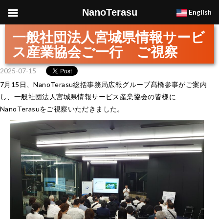
NanoTerasu
English
一般社団法人宮城県情報サービ
ス産業協会ご一行 ご視察
2025-07-15
7月15日、NanoTerasu総括事務局広報グループ髙橋参事がご案内
し、一般社団法人宮城県情報サービス産業協会の皆様に
NanoTerasuをご視察いただきました。