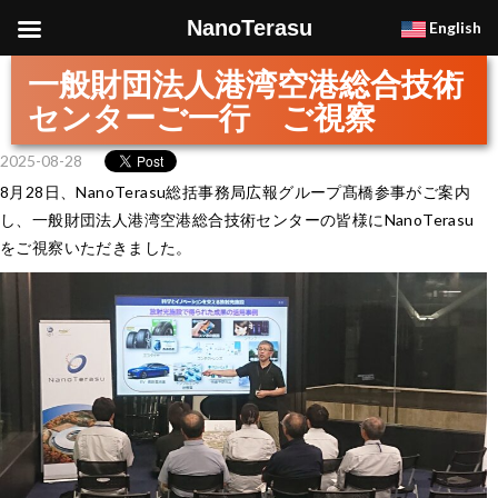
NanoTerasu
English
一般財団法人港湾空港総合技術
センターご一行 ご視察
2025-08-28
8月28日、NanoTerasu総括事務局広報グループ髙橋参事がご案内
し、一般財団法人港湾空港総合技術センターの皆様にNanoTerasu
をご視察いただきました。