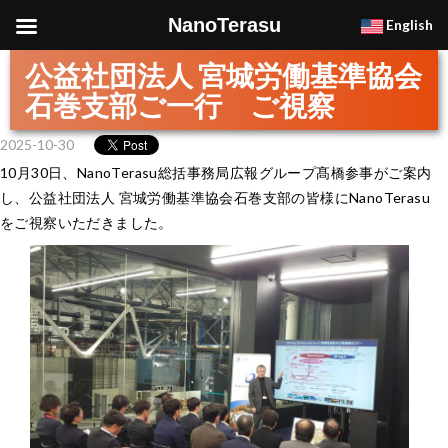
NanoTerasu
English
公益社団法人 宮城労働基準協会
石巻支部ご一行 ご視察
2025-10-30
10月30日、NanoTerasu総括事務局広報グループ髙橋参事がご案内
し、公益社団法人 宮城労働基準協会石巻支部の皆様にNanoTerasu
をご視察いただきました。