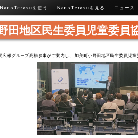
NanoTerasuを使う
NanoTerasuを見る
ニュース
野田地区民生委員児童委員
総括事務局広報グループ髙橋参事がご案内し、 加美町小野田地区民生委員児童