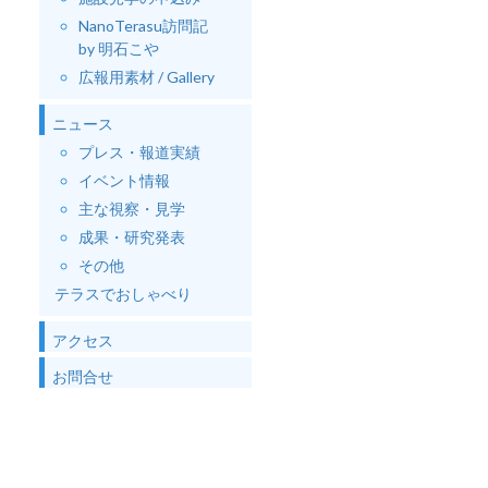
NanoTerasu訪問記
by 明石こや
広報用素材 / Gallery
ニュース
プレス・報道実績
イベント情報
主な視察・見学
成果・研究発表
その他
テラスでおしゃべり
アクセス
お問合せ