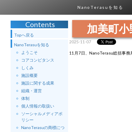
NanoTerasuを知る
Contents
加美町小
Topへ戻る
2025-11-07
NanoTerasuを知る
ようこそ
11月7日、NanoTerasu
コアコンピタンス
しくみ
施設概要
施設に関する成果
組織・運営
体制
個人情報の取扱い
ソーシャルメディアポ
リシー
NanoTerasuの商標につ