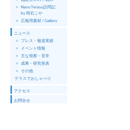
NanoTerasu訪問記
by 明石こや
広報用素材 / Gallery
ニュース
プレス・報道実績
イベント情報
主な視察・見学
成果・研究発表
その他
テラスでおしゃべり
アクセス
お問合せ