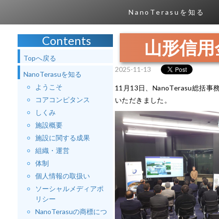
NanoTerasuを知る
Contents
山形信用
Topへ戻る
2025-11-13
NanoTerasuを知る
ようこそ
11月13日、NanoTerasu
コアコンピタンス
いただきました。
しくみ
施設概要
施設に関する成果
組織・運営
体制
個人情報の取扱い
ソーシャルメディアポ
リシー
NanoTerasuの商標につ