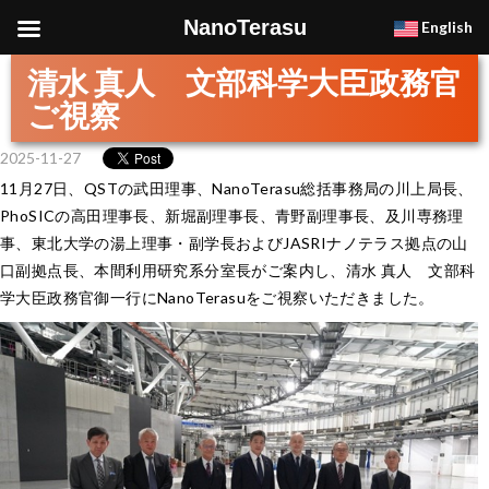
NanoTerasu
English
清水 真人 文部科学大臣政務官
ご視察
2025-11-27
11月27日、QSTの武田理事、NanoTerasu総括事務局の川上局長、
PhoSICの高田理事長、新堀副理事長、青野副理事長、及川専務理
事、東北大学の湯上理事・副学長およびJASRIナノテラス拠点の山
口副拠点長、本間利用研究系分室長がご案内し、清水 真人 文部科
学大臣政務官御一行にNanoTerasuをご視察いただきました。