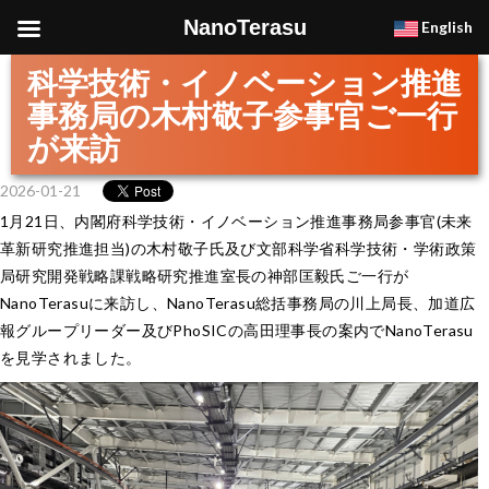
NanoTerasu
English
科学技術・イノベーション推進
事務局の木村敬子参事官ご一行
が来訪
2026-01-21
1月21日、内閣府科学技術・イノベーション推進事務局参事官(未来
革新研究推進担当)の木村敬子氏及び文部科学省科学技術・学術政策
局研究開発戦略課戦略研究推進室長の神部匡毅氏ご一行が
NanoTerasuに来訪し、NanoTerasu総括事務局の川上局長、加道広
報グループリーダー及びPhoSICの高田理事長の案内でNanoTerasu
を見学されました。