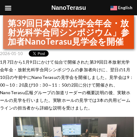
NanoTerasu
English
第39回日本放射光学会年会・放
射光科学合同シンポジウム」参
加者NanoTerasu見学会を開催
2026-01-10
1月7日から1月9日にかけて仙台で開催された第39回日本放射光学
会年会・放射光科学合同シンポジウムの参加者向けに、翌日の1月
10日の午前中にNanoTerasuの見学会を開催しました。見学会は9：
00～10：20及び10：30～11：50の2回に分けて開催され、
NanoTerasu広報グループの加道リーダーの概要説明の後、実験ホ
ールの見学を行いました。実験ホールの見学では3本の共用ビーム
ラインの担当者から詳細な説明を受けました。