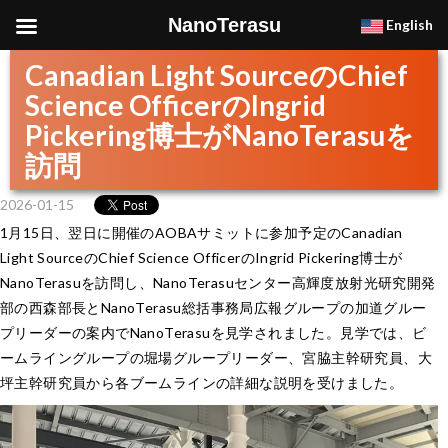
NanoTerasu
English
Canadian Light SourceのChief
Science OfficerのIngrid
Pickering博士がNanoTerasuを
訪問
2026-01-15
1月15日、翌日に開催のAOBAサミットに参加予定のCanadian
Light SourceのChief Science OfficerのIngrid Pickering博士が
NanoTerasuを訪問し、NanoTerasuセンター高輝度放射光研究開発
部の西森部長とNanoTerasu総括事務局広報グループの加道グルー
プリーダーの案内でNanoTerasuを見学されました。見学では、ビ
ームライングループの堀場グループリーダー、宮脇主幹研究員、大
坪主幹研究員から各ブームラインの詳細な説明を受けました。