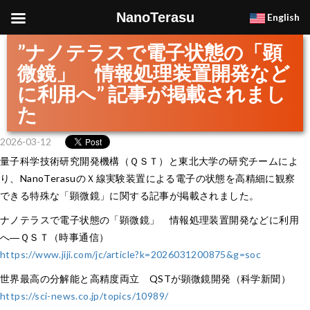
NanoTerasu
English
”ナノテラスで電子状態の「顕
微鏡」 情報処理装置開発など
に利用へ” 記事が掲載されまし
た
2026-03-12
量子科学技術研究開発機構（ＱＳＴ）と東北大学の研究チームによ
り、NanoTerasuのＸ線実験装置による電子の状態を高精細に観察
できる特殊な「顕微鏡」に関する記事が掲載されました。
ナノテラスで電子状態の「顕微鏡」 情報処理装置開発などに利用
へ―ＱＳＴ（時事通信）
https://www.jiji.com/jc/article?k=2026031200875&g=soc
世界最高の分解能と高精度両立 QSTが顕微鏡開発（科学新聞）
https://sci-news.co.jp/topics/10989/