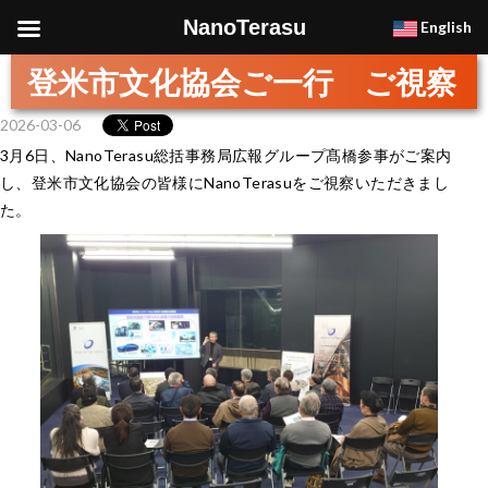
NanoTerasu
English
登米市文化協会ご一行 ご視察
2026-03-06
3月6日、NanoTerasu総括事務局広報グループ髙橋参事がご案内
し、登米市文化協会の皆様にNanoTerasuをご視察いただきまし
た。