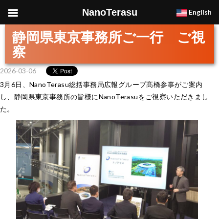
NanoTerasu
English
静岡県東京事務所ご一行 ご視
察
2026-03-06
3月6日、NanoTerasu総括事務局広報グループ髙橋参事がご案内
し、静岡県東京事務所の皆様にNanoTerasuをご視察いただきまし
た。