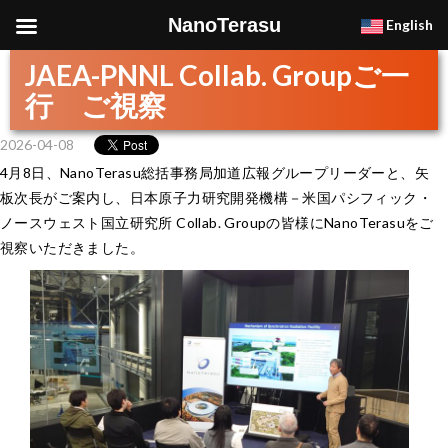
NanoTerasu
English
JAEA-PNNL Collab. Groupご一
行 ご視察
2026-04-08
4月8日、NanoTerasu総括事務局加道広報グループリーダーと、矢
板次長がご案内し、日本原子力研究開発機構－米国パシフィック・
ノースウェスト国立研究所 Collab. Groupの皆様にNanoTerasuをご
視察いただきました。