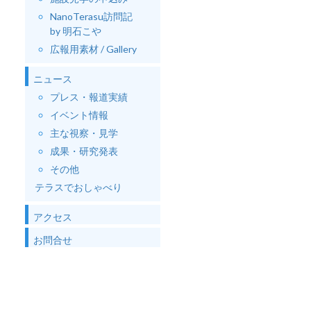
NanoTerasu訪問記
by 明石こや
広報用素材 / Gallery
ニュース
プレス・報道実績
イベント情報
主な視察・見学
成果・研究発表
その他
テラスでおしゃべり
アクセス
お問合せ