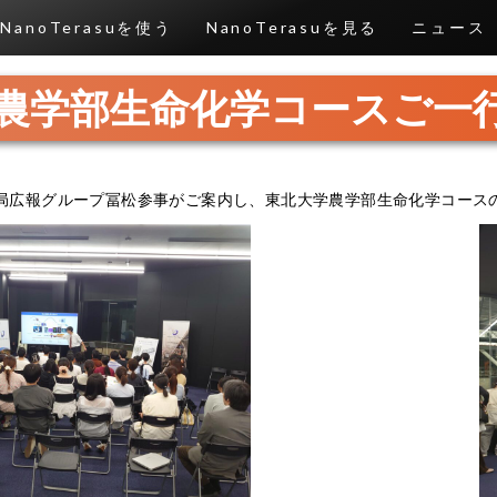
NanoTerasuを使う
NanoTerasuを見る
ニュース
農学部生命化学コースご一
総括事務局広報グループ冨松参事がご案内し、東北大学農学部生命化学コースの