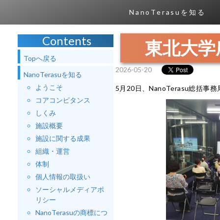
NanoTerasuを知る
Contents
東北大学
Topへ戻る
2026-05-20
NanoTerasuを知る
ようこそ
5月20日、NanoTerasu
コアコンピタンス
しくみ
施設概要
施設に関する成果
組織・運営
体制
個人情報の取扱い
ソーシャルメディアポ
リシー
NanoTerasuの商標につ