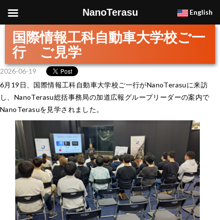
NanoTerasu
English
国際情報工科自動車大学校ご一
行 ご見学
2026-06-19
6月19日、国際情報工科自動車大学校ご一行がNanoTerasuに来訪
し、NanoTerasu総括事務局の加道広報グループリーダーの案内で
NanoTerasuを見学されました。