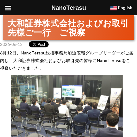
NanoTerasu
English
大和証券株式会社およびお取引
先様ご一行 ご視察
2026-06-12
6月12日、NanoTerasu総括事務局加道広報グループリーダーがご案
内し、大和証券株式会社およびお取引先の皆様にNanoTerasuをご
視察いただきました。