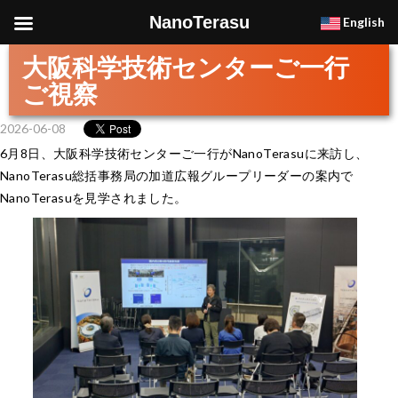
NanoTerasu
English
大阪科学技術センターご一行
ご視察
2026-06-08
6月8日、大阪科学技術センターご一行がNanoTerasuに来訪し、
NanoTerasu総括事務局の加道広報グループリーダーの案内で
NanoTerasuを見学されました。