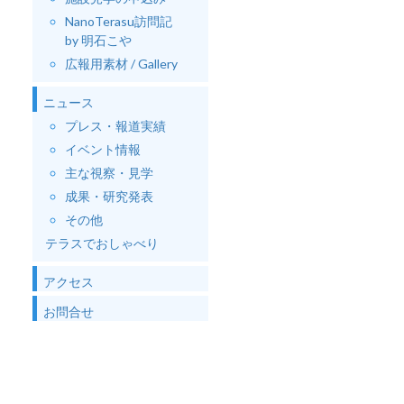
NanoTerasu訪問記
by 明石こや
広報用素材 / Gallery
ニュース
プレス・報道実績
イベント情報
主な視察・見学
成果・研究発表
その他
テラスでおしゃべり
アクセス
お問合せ