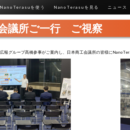
NanoTerasuを使う
NanoTerasuを見る
ニュース
会議所ご一行 ご視察
事務局広報グループ髙橋参事がご案内し、日本商工会議所の皆様にNanoTe