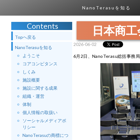
NanoTerasuを知る
Contents
日本商工
Topへ戻る
2026-06-02
NanoTerasuを知る
ようこそ
6月2日、NanoTerasu総括
コアコンピタンス
しくみ
施設概要
施設に関する成果
組織・運営
体制
個人情報の取扱い
ソーシャルメディアポ
リシー
NanoTerasuの商標につ