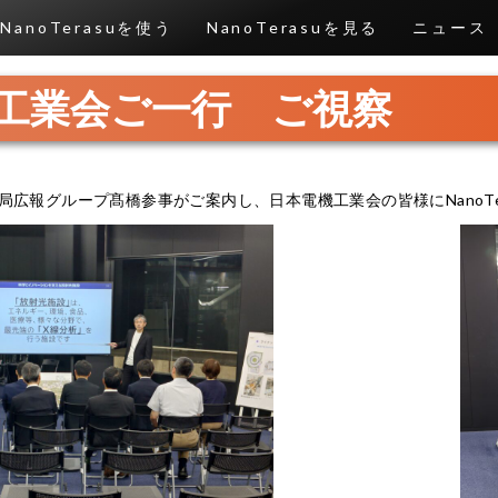
NanoTerasuを使う
NanoTerasuを見る
ニュース
工業会ご一行 ご視察
括事務局広報グループ髙橋参事がご案内し、日本電機工業会の皆様にNanoT