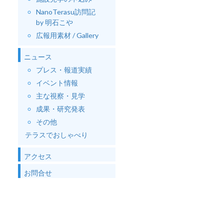
NanoTerasu訪問記
by 明石こや
広報用素材 / Gallery
ニュース
プレス・報道実績
イベント情報
主な視察・見学
成果・研究発表
その他
テラスでおしゃべり
アクセス
お問合せ