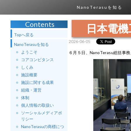
NanoTerasuを知る
Contents
日本電機
Topへ戻る
2026-06-05
NanoTerasuを知る
ようこそ
６月５日、NanoTerasu総
コアコンピタンス
しくみ
施設概要
施設に関する成果
組織・運営
体制
個人情報の取扱い
ソーシャルメディアポ
リシー
NanoTerasuの商標につ