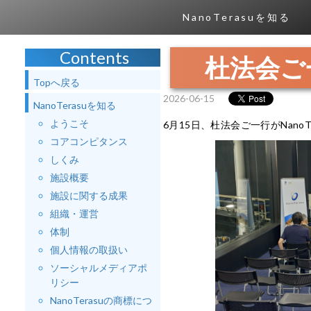
NanoTerasuを知る
Contents
杜法会ご
Topへ戻る
2026-06-15
NanoTerasuを知る
ようこそ
6月15日、杜法会ご一行がNanoT
コアコンピタンス
しくみ
施設概要
施設に関する成果
組織・運営
体制
個人情報の取扱い
ソーシャルメディアポ
リシー
NanoTerasuの商標につ