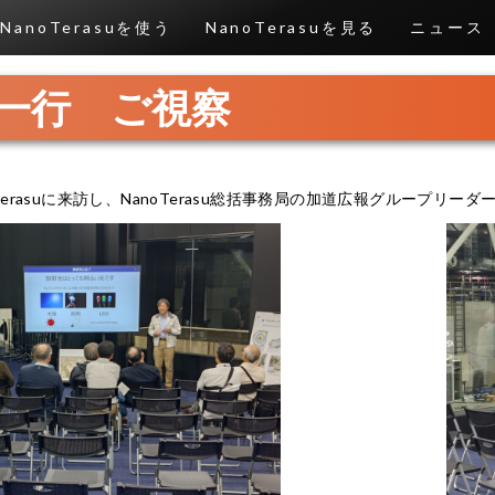
NanoTerasuを使う
NanoTerasuを見る
ニュース
一行 ご視察
erasuに来訪し、NanoTerasu総括事務局の加道広報グループリーダー