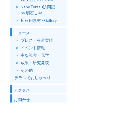
NanoTerasu訪問記
by 明石こや
広報用素材 / Gallery
ニュース
プレス・報道実績
イベント情報
主な視察・見学
成果・研究発表
その他
テラスでおしゃべり
アクセス
お問合せ