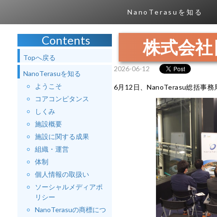
NanoTerasuを知る
Contents
株式会社
Topへ戻る
2026-06-12
NanoTerasuを知る
ようこそ
6月12日、NanoTerasu総
コアコンピタンス
しくみ
施設概要
施設に関する成果
組織・運営
体制
個人情報の取扱い
ソーシャルメディアポ
リシー
NanoTerasuの商標につ