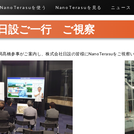
NanoTerasuを使う
NanoTerasuを見る
ニュース
日設ご一行 ご視察
括事務局髙橋参事がご案内し、株式会社日設の皆様にNanoTerasuをご視