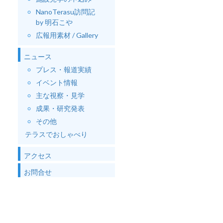
NanoTerasu訪問記
by 明石こや
広報用素材 / Gallery
ニュース
プレス・報道実績
イベント情報
主な視察・見学
成果・研究発表
その他
テラスでおしゃべり
アクセス
お問合せ