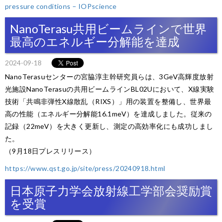
pressure conditions – IOPscience
NanoTerasu共用ビームラインで世界
最高のエネルギー分解能を達成
2024-09-18
NanoTerasuセンターの宮脇淳主幹研究員らは、3GeV高輝度放射
光施設NanoTerasuの共用ビームラインBL02Uにおいて、X線実験
技術「共鳴非弾性X線散乱（RIXS）」用の装置を整備し、世界最
高の性能（エネルギー分解能16.1meV）を達成しました。従来の
記録（22meV）を大きく更新し、測定の高効率化にも成功しまし
た。
（9月18日プレスリリース）
https://www.qst.go.jp/site/press/20240918.html
日本原子力学会放射線工学部会奨励賞
を受賞