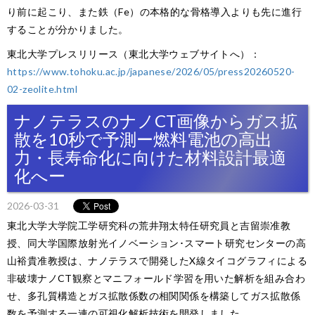
り前に起こり、また鉄（Fe）の本格的な骨格導入よりも先に進行
することが分かりました。
東北大学プレスリリース（東北大学ウェブサイトへ）：
https://www.tohoku.ac.jp/japanese/2026/05/press20260520-
02-zeolite.html
ナノテラスのナノCT画像からガス拡
散を10秒で予測ー燃料電池の高出
力・長寿命化に向けた材料設計最適
化へー
2026-03-31
東北大学大学院工学研究科の荒井翔太特任研究員と吉留崇准教
授、同大学国際放射光イノベーション･スマート研究センターの高
山裕貴准教授は、ナノテラスで開発したX線タイコグラフィによる
非破壊ナノCT観察とマニフォールド学習を用いた解析を組み合わ
せ、多孔質構造とガス拡散係数の相関関係を構築してガス拡散係
数を予測する一連の可視化解析技術を開発しました。