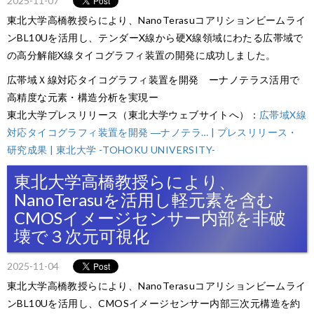
2025-11-07
東北大学高橋教授らにより、NanoTerasuコアリションビームライ
ンBL10Uを活用し、テンダーX線から硬X線領域にわたる広帯域で
の高分解能X線タイコグラフィ装置の開発に成功しました。
広帯域Ｘ線対応タイコグラフィ装置を開発 ーナノテラス活用で
高精度な元素・構造分析を実現ー
東北大学プレスリリース（東北大学ウェブサイトへ）：
広帯域X線
対応タイコグラフィ装置を開発 ―ナノテラ… | プレスリリース・
研究成果 | 東北大学 -TOHOKU UNIVERSITY-
東北大学高橋教授らにより、
NanoTerasuを活用し軽元素を含む
CMOSイメージセンサー内部を非破
壊で３次元可視化
2025-11-04
東北大学高橋教授らにより、NanoTerasuコアリションビームライ
ンBL10Uを活用し、CMOSイメージセンサー内部三次元構造を約