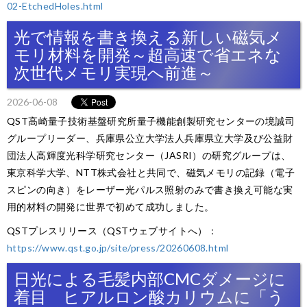
02-EtchedHoles.html
光で情報を書き換える新しい磁気メ
モリ材料を開発～超高速で省エネな
次世代メモリ実現へ前進～
2026-06-08
QST高崎量子技術基盤研究所量子機能創製研究センターの境誠司
グループリーダー、兵庫県公立大学法人兵庫県立大学及び公益財
団法人高輝度光科学研究センター（JASRI）の研究グループは、
東京科学大学、NTT株式会社と共同で、磁気メモリの記録（電子
スピンの向き）をレーザー光パルス照射のみで書き換え可能な実
用的材料の開発に世界で初めて成功しました。
QSTプレスリリース（QSTウェブサイトへ）：
https://www.qst.go.jp/site/press/20260608.html
日光による毛髪内部CMCダメージに
着目 ヒアルロン酸カリウムに「う