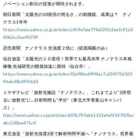
ノベーション創出の促進が期待されます。
朝日新聞「太陽光の10億倍の明るさ」の顕微鏡、成果は？ ナノ
テラス1年半
https://news.yahoo.co.jp/articles/c459e5ea77fa32f3c2eefc91a3
00b2cc0ce90739
読売新聞 ナノテラス 光強度２倍に（紙面掲載のみ）
仙台放送「太陽光の１０億倍！世界でも最高水準 ナノテラス本格
稼働 先端研究の開発加速に期待〈仙台市〉」
https://news.yahoo.co.jp/articles/f2a98bc6f9f4ac7c239f75d103
94de30b09f162d
ミヤギテレビ「放射光施設『ナノテラス』、これまでより“2倍明
るい放射光”に…分析時間も“半分”（東北大学青葉山キャンパ
ス）」
ttps://news.yahoo.co.jp/articles/d07b797abb1153efef5547f29ac
dbc530ee471c0
東北放送「放射光強度2倍で解析時間半減へ「ナノテラス」世界最