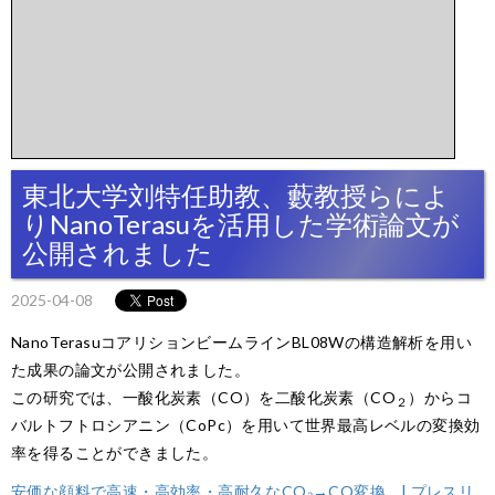
東北大学刘特任助教、藪教授らによ
りNanoTerasuを活用した学術論文が
公開されました
2025-04-08
NanoTerasuコアリションビームラインBL08Wの構造解析を用い
た成果の論文が公開されました。
この研究では、一酸化炭素（CO）を二酸化炭素（CO
）からコ
２
バルトフトロシアニン（CoPc）を用いて世界最高レベルの変換効
率を得ることができました。
安価な顔料で高速・高効率・高耐久なCO₂→CO変換… | プレスリ