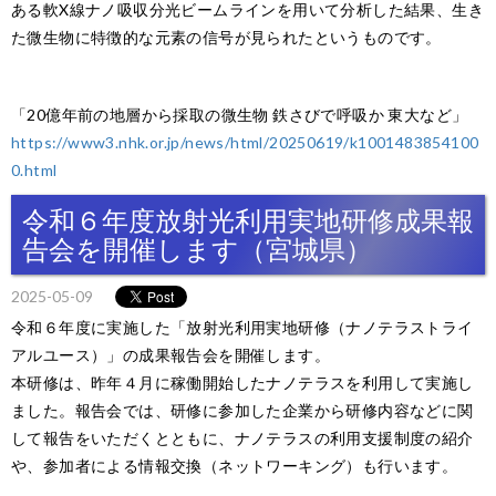
ある軟X線ナノ吸収分光ビームラインを用いて分析した結果、生き
た微生物に特徴的な元素の信号が見られたというものです。
「20億年前の地層から採取の微生物 鉄さびで呼吸か 東大など」
https://www3.nhk.or.jp/news/html/20250619/k1001483854100
0.html
令和６年度放射光利用実地研修成果報
告会を開催します（宮城県）
2025-05-09
令和６年度に実施した「放射光利用実地研修（ナノテラストライ
アルユース）」の成果報告会を開催します。
本研修は、昨年４月に稼働開始したナノテラスを利用して実施し
ました。報告会では、研修に参加した企業から研修内容などに関
して報告をいただくとともに、ナノテラスの利用支援制度の紹介
や、参加者による情報交換（ネットワーキング）も行います。