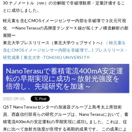
30 ナノメートル（nm）の分解能で非破壊観察・定量評価するこ
とに成功しました。
軽元素を含むCMOSイメージセンサー内部を非破壊で３次元可視
化 ーNanoTerasuの高輝度テンダーＸ線が拓くナノ構造解析の新
展開ー
東北大学プレスリリース（東北大学ウェブサイトへ）：
軽元素を
含むCMOSイメージセンサー内部を非破壊で… | プレスリリース・
研究成果 | 東北大学 -TOHOKU UNIVERSITY-
NanoTerasuで蓄積電流400mA安定運
転の早期実現に成功～放射光強度を
倍増し、先端研究を加速～
2025-09-05
QST NanoTerasuセンターの加速器グループ上島考太上席技術
員、西森信行部長らの研究グループは、NanoTerasuにおいて、蓄
積電流400mAの安定運転の早期実現に成功しました。これは、従
来に比べて放射光強度が倍増する画期的成果です。 この成果によ