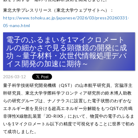
東北大学プレスリリース（東北大学ウェブサイトへ）：
https://www.tohoku.ac.jp/japanese/2026/03/press20260331-
05-nano.html
電子のふるまいを1マイクロメート
ルの細かさで見る顕微鏡の開発に成
功 ～量子材料・次世代情報処理デバ
イス開発の加速に期待～
2026-03-12
量子科学技術研究開発機構（QST）の山本航平研究員、宮脇淳主
幹研究員、東北大学学際科学フロンティア研究所の鈴木博人助教
らの研究グループは、ナノテラスに設置した電子状態のわずかな
エネルギー差を見分ける超高エネルギー分解能をもつQSTの共鳴
非弾性X線散乱装置「2D-RIXS」において、物質中の電子のふるま
いを1マイクロメートル以下の精度で可視化することに世界で初め
て成功しました。