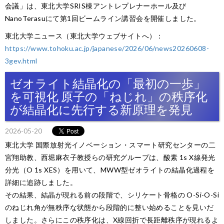
会議」は、東北大学SRIS棟アントレプレナーホール及び
NanoTerasuにて第1回ビームライン講習会を開催しました。
東北大学ニュース（東北大学ウェブサイトへ）：
https://www.tohoku.ac.jp/japanese/2026/06/news20260608-
3gev.html
ゼオライト結晶化の「最初の一歩」
を可視化 原子の「ねじれ」の秩序化
が結晶化に先行する新原理を発見
2026-05-20
東北大学 国際放射光イノベーション・スマート研究センターの二
宮翔助教、西堀麻衣子教授らの研究グループは、酸素 1s X線発光
分光（O 1s XES）を用いて、MWW型ゼオライトの結晶化過程を
詳細に追跡しました。
その結果、結晶が現れる前の段階で、シリケート骨格の O-Si-O-Si
のねじれ角が無秩序な状態から段階的に整い始めることを見いだ
しました。さらにこの秩序化は、X線回折で長距離秩序が現れるよ