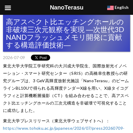
NanoTerasu
English
高アスペクト比エッチングホールの
非破壊三次元観察を実現 ―次世代3D
NANDフラッシュメモリ開発に貢献
する構造評価技術―
2026-07-09
東北大学大学院工学研究科の大川成大学院生、国際放射光イノベ
ーション・スマート研究センター（SRIS）の高橋幸生教授らの研
究グループは、3 GeV高輝度放射光施設「NanoTerasu」のビーム
ラインBL10Uで得られる高輝度テンダーX線を用い、X線タイコグ
ラフィと計算機断層撮影（CT）を組み合わせることで、高アスペ
クト比エッチングホールの三次元構造を非破壊で可視化すること
に成功しました。
東北大学プレスリリース（東北大学ウェブサイトへ）：
https://www.tohoku.ac.jp/japanese/2026/07/press20260709-