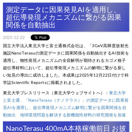
測定データに因果発見AIを適用し、
超伝導発現メカニズムに繋がる因果
関係を自動抽出
2025-12-22
国立大学法人東北大学と富士通株式会社は、「3GeV高輝度放射光
施設NanoTerasuの測定データに因果関係を自動抽出するAI技術を
適用し、物性発現メカニズムの全容解明が期待されるカゴメ格子
超伝導材料において、超伝導発現メカニズムの解明に繋がる新し
い知見の導出に成功しました。本成果は2025年12月22日付けで科
学誌Scientific Reportsに掲載されました。
東北大学プレスリリース（東北大学ウェブサイトへ）：
東北大学
と富士通、「NanoTerasu（ナノテラス）」の測定データに因果発
見AIを適用し、超伝導発現メカニズム解明に繋がる因果関係を自
動抽出 地球環境問題を解決する新機能性材料の研究開発を加速
NanoTerasu 400mA本格稼働前日 お披