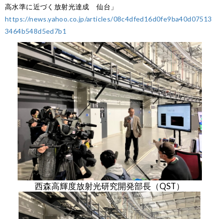
高水準に近づく放射光達成 仙台」
https://news.yahoo.co.jp/articles/08c4dfed16d0fe9ba40d07513
3464b548d5ed7b1
西森高輝度放射光研究開発部長（QST）