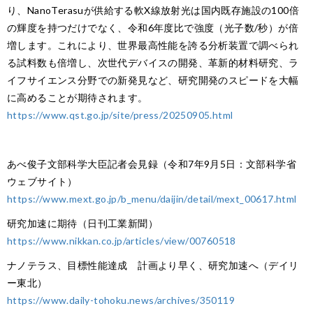
り、NanoTerasuが供給する軟X線放射光は国内既存施設の100倍
の輝度を持つだけでなく、令和6年度比で強度（光子数/秒）が倍
増します。これにより、世界最高性能を誇る分析装置で調べられ
る試料数も倍増し、次世代デバイスの開発、革新的材料研究、ラ
イフサイエンス分野での新発見など、研究開発のスピードを大幅
に高めることが期待されます。
https://www.qst.go.jp/site/press/20250905.html
あべ俊子文部科学大臣記者会見録（令和7年9月5日：文部科学省
ウェブサイト）
https://www.mext.go.jp/b_menu/daijin/detail/mext_00617.html
研究加速に期待（日刊工業新聞）
https://www.nikkan.co.jp/articles/view/00760518
ナノテラス、目標性能達成 計画より早く、研究加速へ（デイリ
ー東北）
https://www.daily-tohoku.news/archives/350119