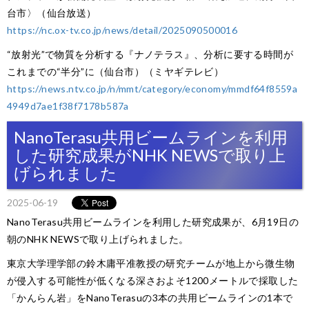
台市〉（仙台放送）
https://nc.ox-tv.co.jp/news/detail/2025090500016
“放射光”で物質を分析する『ナノテラス』、分析に要する時間が
これまでの“半分”に（仙台市）（ミヤギテレビ）
https://news.ntv.co.jp/n/mmt/category/economy/mmdf64f8559a
4949d7ae1f38f7178b587a
NanoTerasu共用ビームラインを利用
した研究成果がNHK NEWSで取り上
げられました
2025-06-19
NanoTerasu共用ビームラインを利用した研究成果が、6月19日の
朝のNHK NEWSで取り上げられました。
東京大学理学部の鈴木庸平准教授の研究チームが地上から微生物
が侵入する可能性が低くなる深さおよそ1200メートルで採取した
「かんらん岩」をNanoTerasuの3本の共用ビームラインの1本で