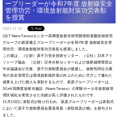
ープリーダーが令和7年度 放射線安全
管理功労・環境放射能対策功労表彰
を授賞
2025-11-12
QST NanoTerasuセンター高輝度放射光研究開発部基盤技術研究
グループの萩原雅之グループリーダーが令和7年度 放射線安全管
理功労・環境放射能対策功労表彰を授賞しました。
この賞は、（公財）原子力安全技術センター、（公社）日本アイ
ソトープ協会、（公財）日本分析センターおよび放射線障害防止
中央協議会が主催、原子力規制委員会が後援し、放射性同位元素
等の安全管理又は環境放射能対策の向上のために尽力して優れた
成果を上げた個人を表彰するもので、萩原グループリーダーは、
3GeV高輝度放射光施設（NanoTerasu）の実験ホール非放射線管
理区域化を実現させた功績が高く評価されたものです。
11月10日に表彰式が執り行われ、萩原グループリーダーは表彰式
において原子力規制委員会委員長賞（表彰状及び楯）を授与され
ました。