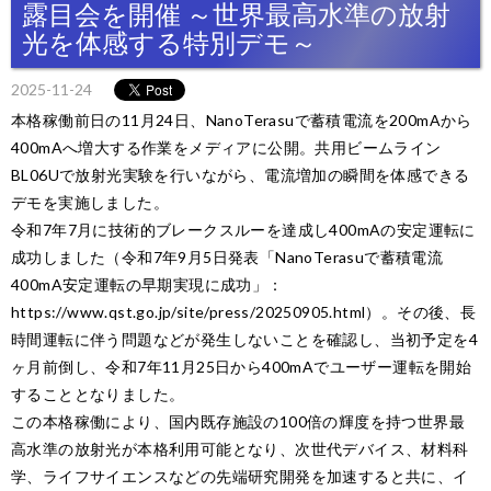
露目会を開催 ～世界最高水準の放射
光を体感する特別デモ～
2025-11-24
本格稼働前日の11月24日、NanoTerasuで蓄積電流を200mAから
400mAへ増大する作業をメディアに公開。共用ビームライン
BL06Uで放射光実験を行いながら、電流増加の瞬間を体感できる
デモを実施しました。
令和7年7月に技術的ブレークスルーを達成し400mAの安定運転に
成功しました（令和7年9月5日発表「NanoTerasuで蓄積電流
400mA安定運転の早期実現に成功」：
https://www.qst.go.jp/site/press/20250905.html）。その後、長
時間運転に伴う問題などが発生しないことを確認し、当初予定を4
ヶ月前倒し、令和7年11月25日から400mAでユーザー運転を開始
することとなりました。
この本格稼働により、国内既存施設の100倍の輝度を持つ世界最
高水準の放射光が本格利用可能となり、次世代デバイス、材料科
学、ライフサイエンスなどの先端研究開発を加速すると共に、イ