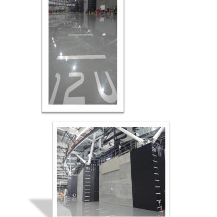
｜｜｜｜｜
￥￥￥