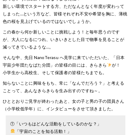
新しい環境でスタートする方、ただなんとなく年度が変わって
しまった…という方など、皆様それぞれ不安や希望を胸に、薄桃
色の桜を見上げているのではないでしょうか。
この春から何か新しいことに挑戦しよう！と毎年思うのです
が、大人になるにつれ、いきいきとした目で物事を見ることが
減ってきているような…。
そんな中、先日 NanoTerasu へ見学に来ていただいた、「日本
宇宙少年団たなばた分団」の皆様の目には、きらきら
が！
小学生から高校生、そして保護者の皆様たちまでも。
知らないことに興味をもち、常に「なんでだろう？」と考える
ことって、あんなきらきらを生み出すのですね～。
ひととおりご見学が終わったあと、女の子と男の子の団員さん
（小学校低学年）に、インタビューをさせて頂きました。
Ⓣ「いつもはどんな活動をしているのかな？」
「宇宙のことを知る活動！」