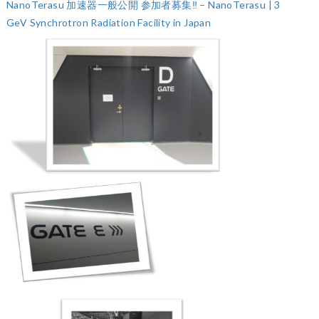
NanoTerasu 加速器一般公開 参加者募集‼ – NanoTerasu | 3
GeV Synchrotron Radiation Facility in Japan