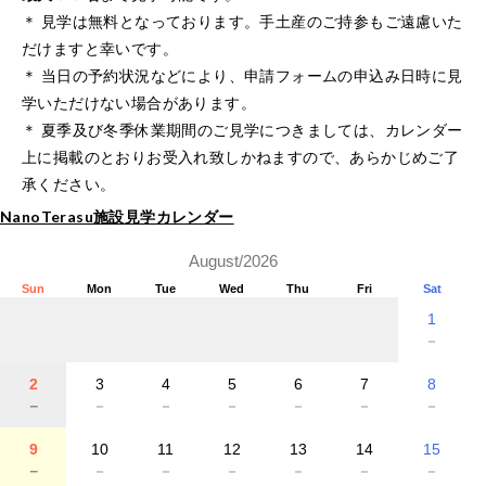
＊ 見学は無料となっております。手土産のご持参もご遠慮いた
だけますと幸いです。
＊ 当日の予約状況などにより、申請フォームの申込み日時に見
学いただけない場合があります。
＊ 夏季及び冬季休業期間のご見学につきましては、カレンダー
上に掲載のとおりお受入れ致しかねますので、あらかじめご了
承ください。
NanoTerasu施設見学カレンダー
August/2026
Sun
Mon
Tue
Wed
Thu
Fri
Sat
1
－
2
3
4
5
6
7
8
－
－
－
－
－
－
－
9
10
11
12
13
14
15
－
－
－
－
－
－
－