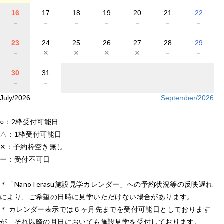
16
17
18
19
20
21
22
－
－
－
－
－
－
－
23
24
25
26
27
28
29
－
✕
✕
✕
✕
－
－
30
31
－
－
July/2026
September/2026
○：2枠受付可能日
△：1枠受付可能日
✕：予約枠空き無し
ー：受付不可日
＊「NanoTerasu施設見学カレンダー」への予約状況等の反映遅れ
により、ご希望の日時に見学いただけない場合があります。
＊ カレンダー表示では６ヶ月先までを受付可能日としております
が、それ以降の月日においても施設見学を受付しております。