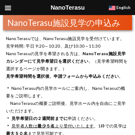
NanoTerasu
English
NanoTerasu施設見学の申込み
NanoTerasuでは、NanoTerasu施設見学を受付けています。
見学時間: 平日 9:20～10:20、及び10:30～11:30
NanoTerasuの見学を希望される方は、
NanoTerasu施設見学
カレンダーにて見学希望日を選択ください
。（見学希望時間を
選択するページが開きます。）
見学希望時間を選択後、申請フォームから申込みください
。
＊ NanoTerasu内の見学ホールにご案内し、NanoTerasuの概
要をご説明します。
NanoTerasuの概要ご説明後、見学ホール内を自由にご見学
いただけます。
＊
見学希望日の２週間前までに
申請ください。
＊
見学者人数は
最少５名
より受付いたします
。1枠での見学は
最大５０名
まで見学可能です。