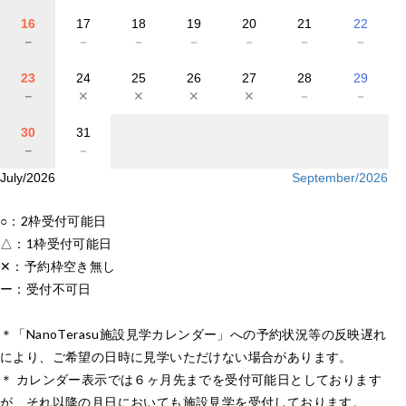
16
17
18
19
20
21
22
－
－
－
－
－
－
－
23
24
25
26
27
28
29
－
✕
✕
✕
✕
－
－
30
31
－
－
July/2026
September/2026
○：2枠受付可能日
△：1枠受付可能日
✕：予約枠空き無し
ー：受付不可日
＊「NanoTerasu施設見学カレンダー」への予約状況等の反映遅れ
により、ご希望の日時に見学いただけない場合があります。
＊ カレンダー表示では６ヶ月先までを受付可能日としております
が、それ以降の月日においても施設見学を受付しております。