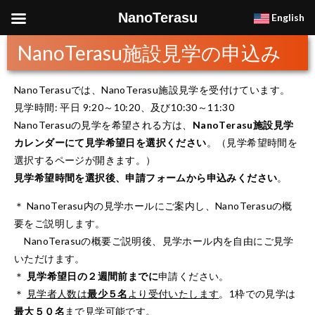
NanoTerasu
English
NanoTerasu施設見学の申込み
NanoTerasuでは、NanoTerasu施設見学を受付けています。
見学時間: 平日 9:20～10:20、及び10:30～11:30
NanoTerasuの見学を希望される方は、
NanoTerasu施設見学
カレンダーにて見学希望日を選択ください
。（見学希望時間を
選択するページが開きます。）
見学希望時間を選択後、申請フォームから申込みください
。
＊ NanoTerasu内の見学ホールにご案内し、NanoTerasuの概
要をご説明します。
NanoTerasuの概要ご説明後、見学ホール内を自由にご見学
いただけます。
＊
見学希望日の２週間前までに
申請ください。
＊
見学者人数は
最少５名
より受付いたします
。1枠での見学は
最大５０名
まで見学可能です。