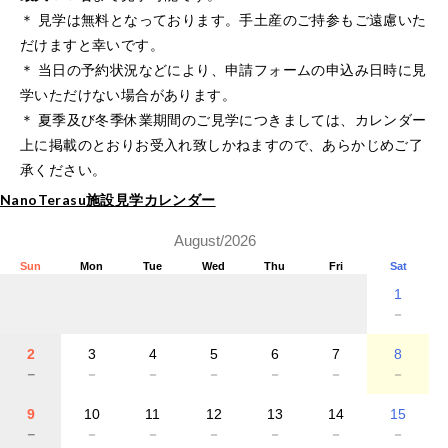
＊ 見学は無料となっております。手土産のご持参もご遠慮いた
だけますと幸いです。
＊ 当日の予約状況などにより、申請フォームの申込み日時に見
学いただけない場合があります。
＊ 夏季及び冬季休業期間のご見学につきましては、カレンダー
上に掲載のとおりお受入れ致しかねますので、あらかじめご了
承ください。
NanoTerasu施設見学カレンダー
August/2026
Sun
Mon
Tue
Wed
Thu
Fri
Sat
1
－
2
3
4
5
6
7
8
－
－
－
－
－
－
－
9
10
11
12
13
14
15
－
－
－
－
－
－
－