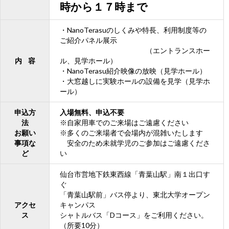
時から１７時まで
・NanoTerasuのしくみや特長、利用制度等の
ご紹介パネル展示
（エントランスホー
内 容
ル、見学ホール）
・NanoTerasu紹介映像の放映（見学ホール）
・大窓越しに実験ホールの設備を見学（見学ホ
ール）
申込方
入場無料、申込不要
法
※自家用車でのご来場はご遠慮ください
お願い
※多くのご来場者で会場内が混雑いたします
事項な
安全のため未就学児のご参加はご遠慮くださ
ど
い
仙台市営地下鉄東西線「青葉山駅」南１出口す
ぐ
「青葉山駅前」バス停より、東北大学オープン
アクセ
キャンパス
ス
シャトルバス「Dコース」をご利用ください。
（所要10分）