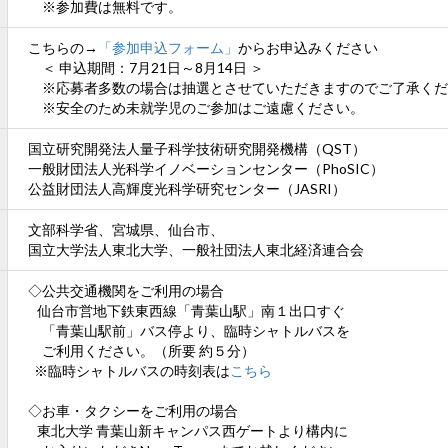
※参加費は無料です。
こちらの→
「参加申込フォーム」
からお申込みください
＜ 申込期間：7月21日～8月14日 ＞
※応募者多数の場合は抽選とさせていただきますのでご了承くだ
※安全のため未就学児のご参加はご遠慮ください。
国立研究開発法人量子科学技術研究開発機構（QST）
一般財団法人光科学イノベーションセンター（PhoSIC）
公益財団法人高輝度光科学研究センター（JASRI）
文部科学省、宮城県、仙台市、
国立大学法人東北大学、一般社団法人東北経済連合会
◇公共交通機関をご利用の場合
仙台市営地下鉄東西線「青葉山駅」南１出口すぐ
「青葉山駅前」バス停より、臨時シャトルバスを
ご利用ください。（所要 約５分）
※臨時シャトルバスの時刻表は
こちら
◇お車・タクシーをご利用の場合
東北大学 青葉山新キャンパス西ゲートより構内に