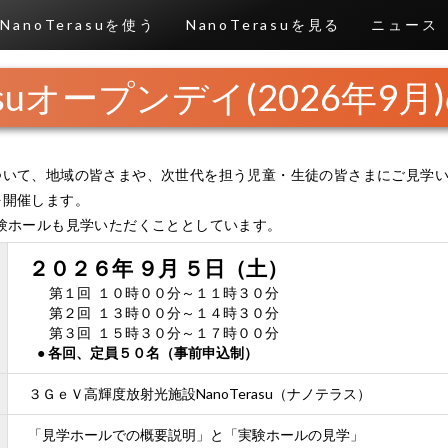
NanoTerasuを使う
NanoTerasuを見る
ニュース
rasuオープンデイ(2026年9
ス）について、地域の皆さまや、次世代を担う児童・生徒の皆さまにご見
」を開催します。
験ホールも見学いただくこととしています。
２０２６年 ９月 ５日（土）
第１回 １０時００分～１１時３０分
第２回 １３時００分～１４時３０分
第３回 １５時３０分～１７時００分
● 各回、定員５０名（事前申込制）
３ＧｅＶ高輝度放射光施設NanoTerasu（ナノテラス）
「見学ホールでの概要説明」と「実験ホールの見学」