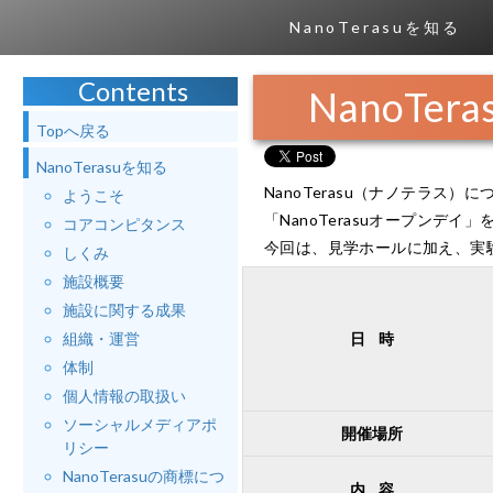
NanoTerasuを知る
Contents
NanoTe
Topへ戻る
NanoTerasuを知る
NanoTerasu（ナノテラ
ようこそ
「NanoTerasuオープンデイ
コアコンピタンス
今回は、見学ホールに加え、実
しくみ
施設概要
施設に関する成果
組織・運営
日 時
体制
個人情報の取扱い
ソーシャルメディアポ
開催場所
リシー
NanoTerasuの商標につ
内 容