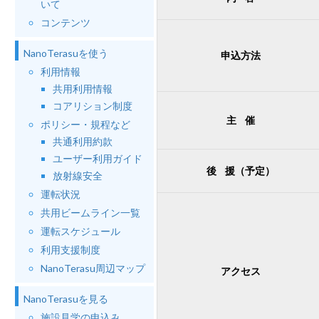
いて
コンテンツ
NanoTerasuを使う
申込方法
利用情報
共用利用情報
コアリション制度
主 催
ポリシー・規程など
共通利用約款
ユーザー利用ガイド
後 援（予定）
放射線安全
運転状況
共用ビームライン一覧
運転スケジュール
利用支援制度
NanoTerasu周辺マップ
アクセス
NanoTerasuを見る
施設見学の申込み