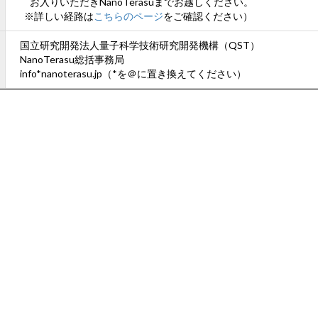
お入りいただきNanoTerasuまでお越しください。
※詳しい経路は
こちらのページ
をご確認ください）
国立研究開発法人量子科学技術研究開発機構（QST）
NanoTerasu総括事務局
info*nanoterasu.jp（*を＠に置き換えてください）