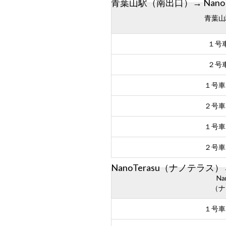
青葉山駅（南出口）→ Nano
青葉山
１号
２号
１号車
２号車
１号車
２号車
NanoTerasu（ナノテラ
Na
（ナ
１号車