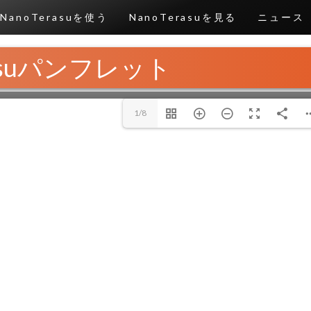
NanoTerasuを使う
NanoTerasuを見る
ニュース
rasuパンフレット
1/8