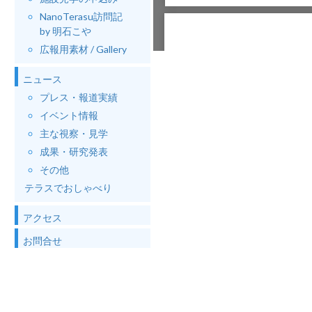
NanoTerasu訪問記
by 明石こや
広報用素材 / Gallery
ニュース
プレス・報道実績
イベント情報
主な視察・見学
成果・研究発表
その他
テラスでおしゃべり
アクセス
お問合せ