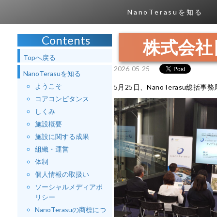
NanoTerasuを知る
Contents
株式会社
Topへ戻る
2026-05-25
NanoTerasuを知る
ようこそ
5月25日、NanoTerasu総
コアコンピタンス
しくみ
施設概要
施設に関する成果
組織・運営
体制
個人情報の取扱い
ソーシャルメディアポ
リシー
NanoTerasuの商標につ