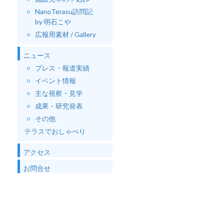
NanoTerasu訪問記
by 明石こや
広報用素材 / Gallery
ニュース
プレス・報道実績
イベント情報
主な視察・見学
成果・研究発表
その他
テラスでおしゃべり
アクセス
お問合せ