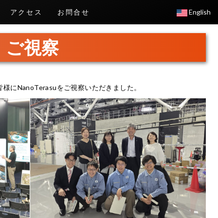
アクセス
お問合せ
English
 ご視察
様にNanoTerasuをご視察いただきました。