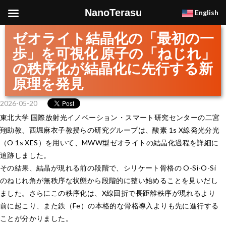
NanoTerasu
English
ゼオライト結晶化の「最初の一
歩」を可視化 原子の「ねじれ」
の秩序化が結晶化に先行する新
原理を発見
2026-05-20
東北大学 国際放射光イノベーション・スマート研究センターの二宮
翔助教、西堀麻衣子教授らの研究グループは、酸素 1s X線発光分光
（O 1s XES）を用いて、MWW型ゼオライトの結晶化過程を詳細に
追跡しました。
その結果、結晶が現れる前の段階で、シリケート骨格の O-Si-O-Si
のねじれ角が無秩序な状態から段階的に整い始めることを見いだし
ました。さらにこの秩序化は、X線回折で長距離秩序が現れるより
前に起こり、また鉄（Fe）の本格的な骨格導入よりも先に進行する
ことが分かりました。