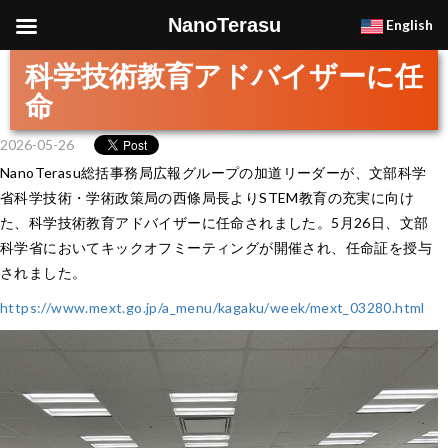
NanoTerasu
English
科学技術教育アドバイザーに任
命
2026-05-26
NanoTerasu総括事務局広報グループの加道リーダーが、文部科学
省科学技術・学術政策局の西條局長よりSTEM教育の充実に向け
た、科学技術教育アドバイザーに任命されました。5月26日、文部
科学省においてキックオフミーティングが開催され、任命証を授与
されました。
https://www.mext.go.jp/a_menu/kagaku/week/mext_03280.html