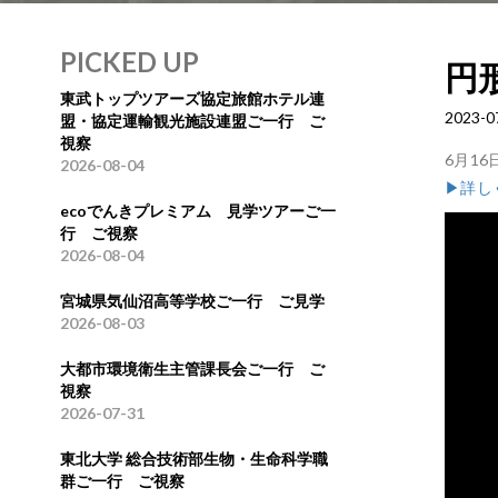
PICKED UP
円
東武トップツアーズ協定旅館ホテル連
2023-0
盟・協定運輸観光施設連盟ご一行 ご
視察
6月1
2026-08-04
▶詳し
ecoでんきプレミアム 見学ツアーご一
行 ご視察
2026-08-04
宮城県気仙沼高等学校ご一行 ご見学
2026-08-03
大都市環境衛生主管課長会ご一行 ご
視察
2026-07-31
東北大学 総合技術部生物・生命科学職
群ご一行 ご視察