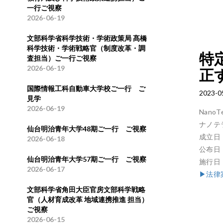
一行ご視察
2026-06-19
文部科学省科学技術・学術政策局 髙橋
科学技術・学術戦略官（制度改革・調
特
査担当）ご一行ご視察
2026-06-19
正
国際情報工科自動車大学校ご一行 ご
2023-0
見学
2026-06-19
Nan
ナノテ
仙台明治青年大学48期ご一行 ご視察
成立日 
2026-06-18
公布日 
仙台明治青年大学57期ご一行 ご視察
施行日
2026-06-17
▶法律
文部科学省角田大臣官房文部科学戦略
官（人材育成改革 地域連携推進 担当）
ご視察
2026-06-15