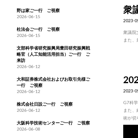
衆
野は家ご一行 ご視察
2026-06-15
2023-0
杜法会ご一行 ご視察
衆議院
2026-06-15
また、
文部科学省研究振興局豊田研究振興戦
略官（人工知能活用担当）ご一行 ご
来訪
2026-06-12
2
大和証券株式会社およびお取引先様ご
一行 ご視察
2023-0
2026-06-12
G7科
株式会社日設ご一行 ご視察
また、
2026-06-12
術が切
大阪科学技術センターご一行 ご視察
2026-06-08