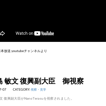
日本放送 youtubeチャンネルより
島 敏文 復興副大臣 御視察
7-07
CATEGORY:
視察・見学
文 復興副大臣がNanoTerasuを視察されました。