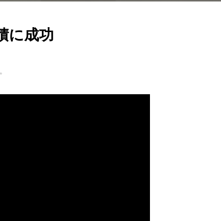
積に成功
。