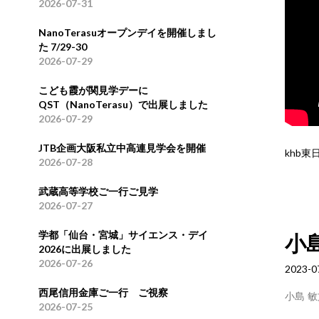
2026-07-31
NanoTerasuオープンデイを開催しまし
た 7/29-30
2026-07-29
こども霞が関見学デーに
QST（NanoTerasu）で出展しました
2026-07-29
JTB企画大阪私立中高連見学会を開催
khb東
2026-07-28
武蔵高等学校ご一行ご見学
2026-07-27
学都「仙台・宮城」サイエンス・デイ
小
2026に出展しました
2026-07-26
2023-0
西尾信用金庫ご一行 ご視察
小島 敏
2026-07-25