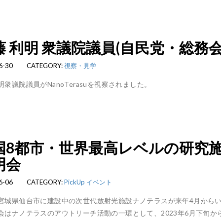
藤 利明 衆議院議員(自民党・総務
6-30
CATEGORY:
視察・見学
明衆議院議員がNanoTerasuを視察されました。
国8都市・世界最高レベルの研究
明会
6-06
CATEGORY:
PickUp
イベント
宮城県仙台市に建設中の次世代放射光施設ナノテラスが来年4月から
会はナノテラスのアウトリーチ活動の一環として、2023年6月下旬か