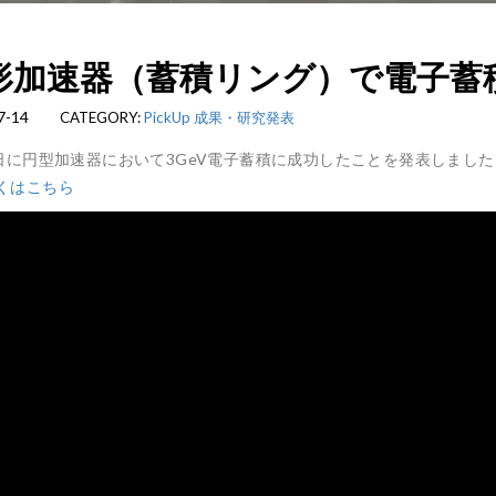
形加速器（蓄積リング）で電子蓄
7-14
CATEGORY:
PickUp
成果・研究発表
6日に円型加速器において3GeV電子蓄積に成功したことを発表しました
くはこちら