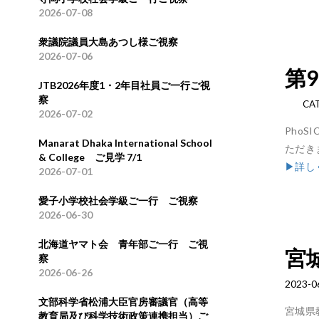
2026-07-08
衆議院議員大島あつし様ご視察
2026-07-06
第
JTB2026年度1・2年目社員ご一行ご視
察
CA
2026-07-02
Pho
Manarat Dhaka International School
ただき
& College ご見学 7/1
▶詳し
2026-07-01
愛子小学校社会学級ご一行 ご視察
2026-06-30
北海道ヤマト会 青年部ご一行 ご視
宮
察
2026-06-26
2023-0
文部科学省松浦大臣官房審議官（高等
宮城県
教育局及び科学技術政策連携担当）ご