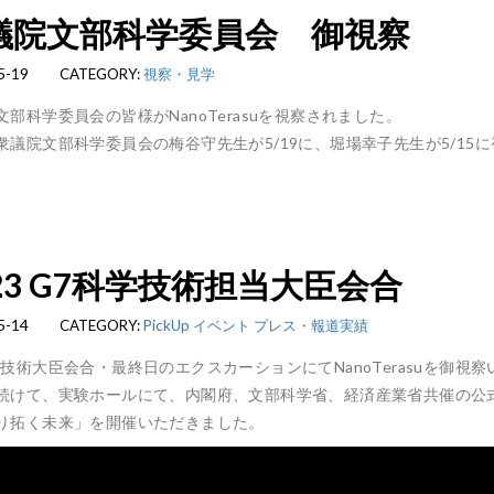
議院文部科学委員会 御視察
5-19
CATEGORY:
視察・見学
文部科学委員会の皆様がNanoTerasuを視察されました。
衆議院文部科学委員会の梅谷守先生が5/19に、堀場幸子先生が5/15
023 G7科学技術担当大臣会合
5-14
CATEGORY:
PickUp
イベント
プレス・報道実績
学技術大臣会合・最終日のエクスカーションにてNanoTerasuを御視
続けて、実験ホールにて、内閣府、文部科学省、経済産業省共催の公
り拓く未来」を開催いただきました。