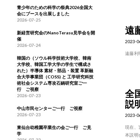
青少年のための科学の祭典2026全国大
会にブースを出展しました
2026-07-25
遠
新経営研究会のNanoTerasu見学会を開
催
2023-0
2026-07-24
遠藤利
韓国の（ソウル科学技術大学校、韓南
大学校、韓国工学大学の学生で構成さ
れた）半導体 素材・部品・装置 革新融
合大学事業団（COSS) と 工学研究科技
術社会システム専攻石鍋研究室ご一
行 ご視察
全
2026-07-23
説
中山市民センターご一行 ご視察
2026-07-23
2023-0
現在、
東仙台幼稚園卒業生の会ご一行 ご見
学
本説明
2026-07-22